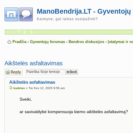
ManoBendrija.LT - Gyventojų
Kaimyne, gal laikas susipažinti?
Pradžia
‹
Gyventojų forumas
‹
Bendros diskusijos
‹
Įstatymai ir 
Aikštelės asfaltavimas
Atsakymo
rašymas
Aikštelės asfaltavimas
kadetas
» Tre Kov 12, 2025 9:56 am
Sveiki,
ar savivaldybė kompensuoja kiemo aikštelės asfaltavimą?