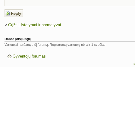
Atsakymo
rašymas
Grįžti į Įstatymai ir normatyvai
Dabar prisijungę
Vartotojai naršantys šį forumą: Registruotų vartotojų nėra ir 1 svečias
Gyventojų forumas
M