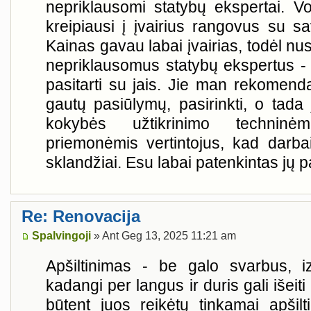
nepriklausomi statybų ekspertai. Vos
kreipiausi į įvairius rangovus su sav
Kainas gavau labai įvairias, todėl nus
nepriklausomus statybų ekspertus 
pasitarti su jais. Jie man rekomenda
gautų pasiūlymų, pasirinkti, o tada 
kokybės užtikrinimo techninė
priemonėmis vertintojus, kad darbai
sklandžiai. Esu labai patenkintas jų
Re: Renovacija
Spalvingoji
» Ant Geg 13, 2025 11:21 am
Apšiltinimas - be galo svarbus, iz
kadangi per langus ir duris gali išeit
būtent juos reikėtų tinkamai apšilti