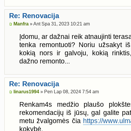
Re: Renovacija
Manfra
» Ant Spa 31, 2023 10:21 am
Įdomu, ar dažnai reik atnaujinti terasą
tenka remontuoti? Noriu užsakyt i
kokią nors ir galvoju, kokią rinkti
dažno remonto...
Re: Renovacija
linarus1994
» Pen Lap 08, 2024 7:54 am
Renkam4s medžio plaušo plokšte
rekomendacijų iš jūsų, gal galite pata
metu žvalgomės čia
https://www.ulma
kokybė.