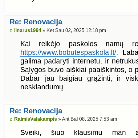
Re: Renovacija
linarus1994
» Ket Sau 02, 2025 12:18 pm
Kai reikėjo paskolos namų rem
https://www.bobutespaskola.lt/
. Laba
galima padaryti internetu, ir netruku
Sąlygos buvo aiškiai paaiškintos, o p
Dabar jau baigiau grąžinti, ir vis
nesklandumų.
Re: Renovacija
RaimisValakampis
» Ant Bal 08, 2025 7:53 am
Sveiki, šiuo klausimu man a