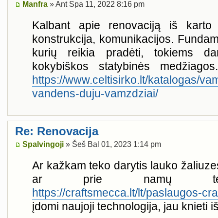
Manfra
» Ant Spa 11, 2022 8:16 pm
Kalbant apie renovaciją iš karto
konstrukcija, komunikacijos. Fundam
kurių reikia pradėti, tokiems da
kokybiškos statybinės medžiago
https://www.celtisirko.lt/katalogas/v
vandens-duju-vamzdziai/
Re: Renovacija
Spalvingoji
» Šeš Bal 01, 2023 1:14 pm
Ar kažkam teko darytis lauko žaliuze
ar prie namų teras
https://craftsmecca.lt/lt/paslaugos-cra
įdomi naujoji technologija, jau knieti 