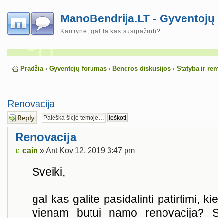
ManoBendrija.LT - Gyventojų
Kaimyne, gal laikas susipažinti?
Pradžia
‹
Gyventojų forumas
‹
Bendros diskusijos
‹
Statyba ir re
Renovacija
Atsakymo
rašymas
Renovacija
cain
» Ant Kov 12, 2019 3:47 pm
Sveiki,
gal kas galite pasidalinti patirtimi, 
vienam butui namo renovacija? 