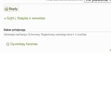
Atsakymo
rašymas
Grįžti į Statyba ir remontas
Dabar prisijungę
Vartotojai naršantys šį forumą: Registruotų vartotojų nėra ir 1 svečias
Gyventojų forumas
M