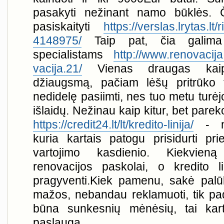
pasakyti nežinant namo būklės. Č
pasiskaityti
https://verslas.lrytas.l
4148975/
Taip pat, čia galima 
specialistams
http://www.renovacija.
vacija.21/
Vienas draugas kaipt
džiaugsmą, pačiam lėšų pritrūko 
nedidelę pasiimti, nes tuo metu turėjo
išlaidų. Nežinau kaip kitur, bet par
https://credit24.lt/lt/kredito-linija/
- ne
kuria kartais patogu prisidurti pr
vartojimo kasdienio. Kiekvie
renovacijos paskolai, o kredito li
pragyventi.Kiek pamenu, sakė palū
mažos, nebandau reklamuoti, tik pad
būna sunkesnių mėnėsių, tai kart
paslauga.