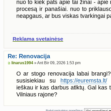
nuo to kiek pats apie tai žinai - apie
procesą ir panašiai. nuo to priklauso
neapgaus, ar bus viskas tvarkingai p
Reklama svetainėse
Re: Renovacija
linarus1994
» Ant Bir 09, 2026 1:53 pm
O ar stogo renovacija labai brangi? 
susisiekiau su
https://euremsta.lt/
d
ieškau ir kas darbus atlktų. Gal kas 
Vilniaus rajone?
Rodyti paskutinius pranešimus: