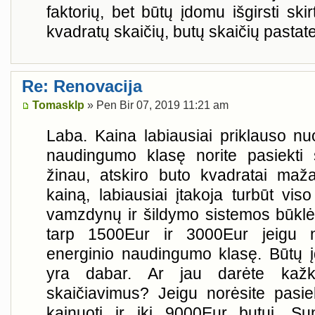
faktorių, bet būtų įdomu išgirsti ski
kvadratų skaičių, butų skaičių pastate 
Re: Renovacija
Tomasklp
» Pen Bir 07, 2019 11:21 am
Laba. Kaina labiausiai priklauso nu
naudingumo klasę norite pasiekti 
žinau, atskiro buto kvadratai maža
kainą, labiausiai įtakoja turbūt vi
vamzdynų ir šildymo sistemos būklė
tarp 1500Eur ir 3000Eur jeigu n
energinio naudingumo klasę. Būtų į
yra dabar. Ar jau darėte kažko
skaičiavimus? Jeigu norėsite pasiek
kainuoti ir iki 9000Eur butui. S