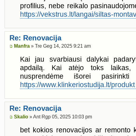
profilius, nebe reikalo pasinaudojom
https://vekstrus.lt/langai/siltas-monta
Re: Renovacija
Manfra
» Tre Geg 14, 2025 9:21 am
Kai jau svarbiausi dalykai padaryt
apdailą. Kai atėjo toks laikas
nusprendėme išorei pasirinkti 
https://www.klinkeriostudija.lt/produkt .
Re: Renovacija
Skalio
» Ant Rgp 05, 2025 10:03 pm
bet kokios renovacijos ar remonto k