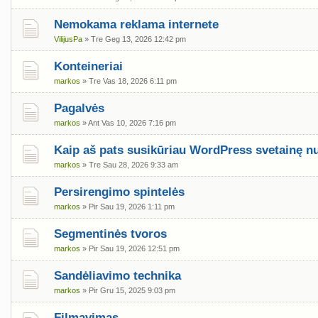
Nemokama reklama internete
VilijusPa
» Tre Geg 13, 2026 12:42 pm
Konteineriai
markos
» Tre Vas 18, 2026 6:11 pm
Pagalvės
markos
» Ant Vas 10, 2026 7:16 pm
Kaip aš pats susikūriau WordPress svetainę n
markos
» Tre Sau 28, 2026 9:33 am
Persirengimo spintelės
markos
» Pir Sau 19, 2026 1:11 pm
Segmentinės tvoros
markos
» Pir Sau 19, 2026 12:51 pm
Sandėliavimo technika
markos
» Pir Gru 15, 2025 9:03 pm
Filmavimas