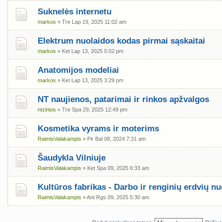
Suknelės internetu
markos
» Tre Lap 19, 2025 11:02 am
Elektrum nuolaidos kodas pirmai sąskaitai
markos
» Ket Lap 13, 2025 5:02 pm
Anatomijos modeliai
markos
» Ket Lap 13, 2025 3:29 pm
NT naujienos, patarimai ir rinkos apžvalgos
ntzinios
» Tre Spa 29, 2025 12:49 pm
Kosmetika vyrams ir moterims
RaimisValakampis
» Pir Bal 08, 2024 7:31 am
Šaudykla Vilniuje
RaimisValakampis
» Ket Spa 09, 2025 6:33 am
Kultūros fabrikas - Darbo ir renginių erdvių n
RaimisValakampis
» Ant Rgs 09, 2025 5:30 am