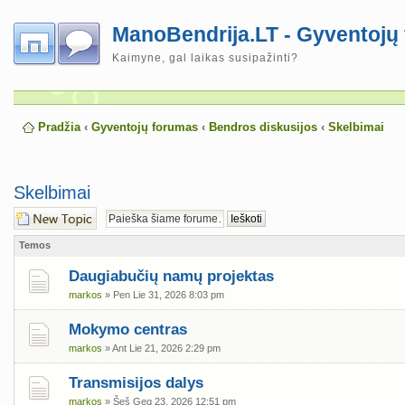
ManoBendrija.LT - Gyventojų
Kaimyne, gal laikas susipažinti?
Pradžia
‹
Gyventojų forumas
‹
Bendros diskusijos
‹
Skelbimai
Skelbimai
Naujos temos
kūrimas
Temos
Daugiabučių namų projektas
markos
» Pen Lie 31, 2026 8:03 pm
Mokymo centras
markos
» Ant Lie 21, 2026 2:29 pm
Transmisijos dalys
markos
» Šeš Geg 23, 2026 12:51 pm