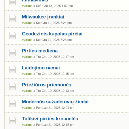
markos
» Šeš Gru 13, 2025 1:57 pm
Milwaukee įrankiai
markos
» Ket Gru 11, 2025 7:24 pm
Geodezinis kupolas pirčiai
markos
» Ket Gru 11, 2025 7:23 pm
Pirties mediena
markos
» Tre Gru 10, 2025 12:17 pm
Laidojimo namai
markos
» Tre Gru 10, 2025 12:15 pm
Priežiūros priemonės
markos
» Tre Gru 10, 2025 12:13 pm
Modernūs sužadėtuvių žiedai
markos
» Pen Lap 21, 2025 12:21 pm
Tulikivi pirties krosnelės
markos
» Pen Lap 21, 2025 12:15 pm