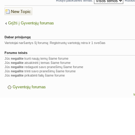
Rodyti paskutines temas:
Rūšiuo
Naujos temos
kūrimas
Grįžti į Gyventojų forumas
Dabar prisijungę
Vartotojai naršantys šį forumą: Registruotų vartotojų nėra ir 1 svečias
Forumo teisės
Jūs
negalite
kurti naujų temų šiame forume
Jūs
negalite
atsakinėti į temas šiame forume
Jūs
negalite
redaguoti savo pranešimų šiame forume
Jūs
negalite
trinti savo pranešimų šiame forume
Jūs
negalite
prikabinti failų šiame forume
Gyventojų forumas
M