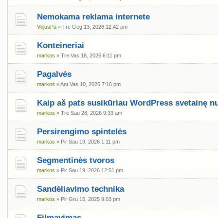
Nemokama reklama internete
VilijusPa
» Tre Geg 13, 2026 12:42 pm
Konteineriai
markos
» Tre Vas 18, 2026 6:11 pm
Pagalvės
markos
» Ant Vas 10, 2026 7:16 pm
Kaip aš pats susikūriau WordPress svetainę n
markos
» Tre Sau 28, 2026 9:33 am
Persirengimo spintelės
markos
» Pir Sau 19, 2026 1:11 pm
Segmentinės tvoros
markos
» Pir Sau 19, 2026 12:51 pm
Sandėliavimo technika
markos
» Pir Gru 15, 2025 9:03 pm
Filmavimas