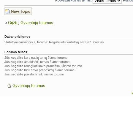
Rodyti paskutines temas:
Rūšiuo
Naujos temos
kūrimas
Grįžti į Gyventojų forumas
Dabar prisijungę
Vartotojai naršantys šį forumą: Registruotų vartotojų nėra ir 1 svečias
Forumo teisės
Jūs
negalite
kurti naujų temų šiame forume
Jūs
negalite
atsakinėti į temas šiame forume
Jūs
negalite
redaguoti savo pranešimų šiame forume
Jūs
negalite
trinti savo pranešimų šiame forume
Jūs
negalite
prikabinti failų šiame forume
Gyventojų forumas
M