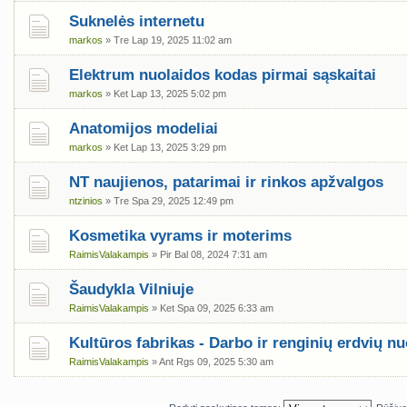
Suknelės internetu
markos
» Tre Lap 19, 2025 11:02 am
Elektrum nuolaidos kodas pirmai sąskaitai
markos
» Ket Lap 13, 2025 5:02 pm
Anatomijos modeliai
markos
» Ket Lap 13, 2025 3:29 pm
NT naujienos, patarimai ir rinkos apžvalgos
ntzinios
» Tre Spa 29, 2025 12:49 pm
Kosmetika vyrams ir moterims
RaimisValakampis
» Pir Bal 08, 2024 7:31 am
Šaudykla Vilniuje
RaimisValakampis
» Ket Spa 09, 2025 6:33 am
Kultūros fabrikas - Darbo ir renginių erdvių n
RaimisValakampis
» Ant Rgs 09, 2025 5:30 am