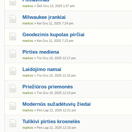
markos
» Šeš Gru 13, 2025 1:57 pm
Milwaukee įrankiai
markos
» Ket Gru 11, 2025 7:24 pm
Geodezinis kupolas pirčiai
markos
» Ket Gru 11, 2025 7:23 pm
Pirties mediena
markos
» Tre Gru 10, 2025 12:17 pm
Laidojimo namai
markos
» Tre Gru 10, 2025 12:15 pm
Priežiūros priemonės
markos
» Tre Gru 10, 2025 12:13 pm
Modernūs sužadėtuvių žiedai
markos
» Pen Lap 21, 2025 12:21 pm
Tulikivi pirties krosnelės
markos
» Pen Lap 21, 2025 12:15 pm