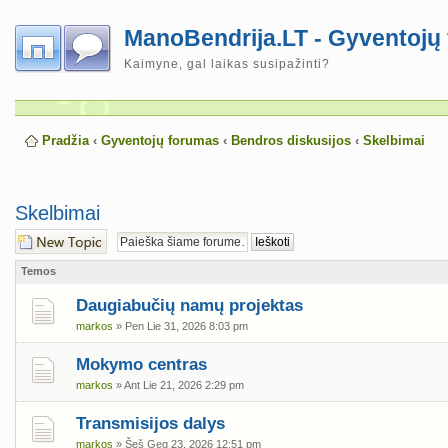
ManoBendrija.LT - Gyventojų
Kaimyne, gal laikas susipažinti?
Pradžia
‹
Gyventojų forumas
‹
Bendros diskusijos
‹
Skelbimai
Skelbimai
Naujos temos
kūrimas
Temos
Daugiabučių namų projektas
markos
» Pen Lie 31, 2026 8:03 pm
Mokymo centras
markos
» Ant Lie 21, 2026 2:29 pm
Transmisijos dalys
markos
» Šeš Geg 23, 2026 12:51 pm