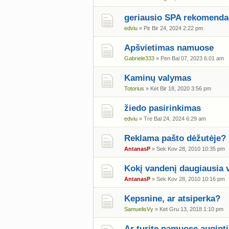
geriausio SPA rekomenda
edviu
» Pir Bir 24, 2024 2:22 pm
Apšvietimas namuose
Gabriele333
» Pen Bal 07, 2023 6:01 am
Kaminų valymas
Totorius
» Ket Bir 18, 2020 3:56 pm
žiedo pasirinkimas
edviu
» Tre Bal 24, 2024 6:29 am
Reklama pašto dėžutėje?
AntanasP
» Sek Kov 28, 2010 10:35 pm
Kokį vandenį daugiausia v
AntanasP
» Sek Kov 28, 2010 10:16 pm
Kepsnine, ar atsiperka?
SamuelisVy
» Ket Gru 13, 2018 1:10 pm
Ar turite namuose auginti