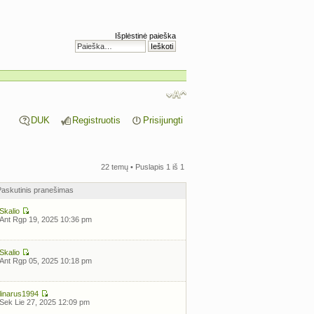
Išplėstinė paieška
DUK
Registruotis
Prisijungti
22 temų • Puslapis
1
iš
1
Paskutinis pranešimas
Skalio
Ant Rgp 19, 2025 10:36 pm
Skalio
Ant Rgp 05, 2025 10:18 pm
linarus1994
Sek Lie 27, 2025 12:09 pm