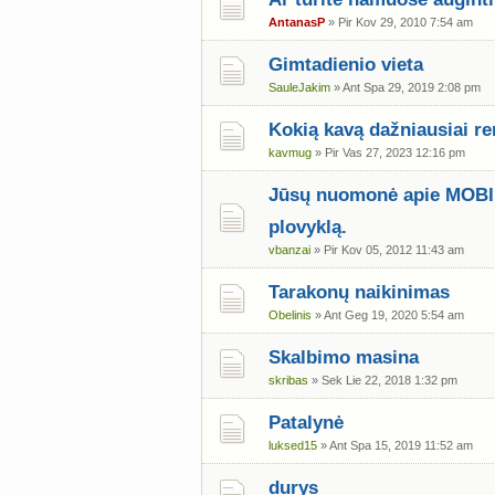
AntanasP
» Pir Kov 29, 2010 7:54 am
Gimtadienio vieta
SauleJakim
» Ant Spa 29, 2019 2:08 pm
Kokią kavą dažniausiai re
kavmug
» Pir Vas 27, 2023 12:16 pm
Jūsų nuomonė apie MOBIL
plovyklą.
vbanzai
» Pir Kov 05, 2012 11:43 am
Tarakonų naikinimas
Obelinis
» Ant Geg 19, 2020 5:54 am
Skalbimo masina
skribas
» Sek Lie 22, 2018 1:32 pm
Patalynė
luksed15
» Ant Spa 15, 2019 11:52 am
durys