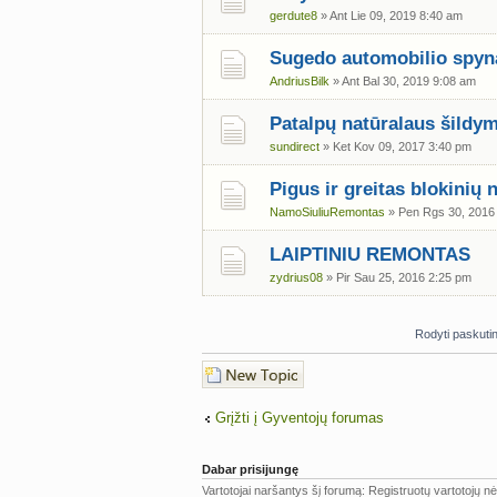
gerdute8
» Ant Lie 09, 2019 8:40 am
Sugedo automobilio spyn
AndriusBilk
» Ant Bal 30, 2019 9:08 am
Patalpų natūralaus šildy
sundirect
» Ket Kov 09, 2017 3:40 pm
Pigus ir greitas blokinių
NamoSiuliuRemontas
» Pen Rgs 30, 2016
LAIPTINIU REMONTAS
zydrius08
» Pir Sau 25, 2016 2:25 pm
Rodyti paskuti
Naujos temos
kūrimas
Grįžti į Gyventojų forumas
Dabar prisijungę
Vartotojai naršantys šį forumą: Registruotų vartotojų nė