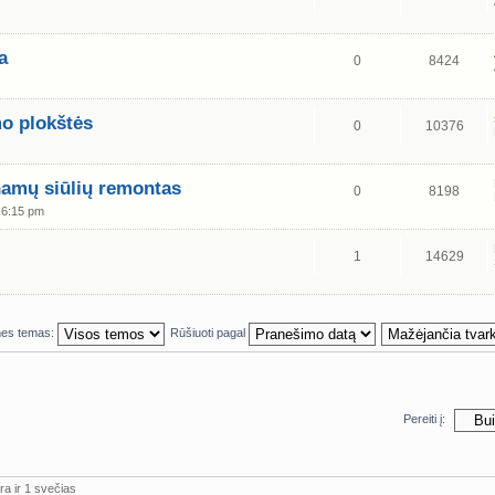
a
0
8424
mo plokštės
0
10376
 namų siūlių remontas
0
8198
 6:15 pm
1
14629
nes temas:
Rūšiuoti pagal
Pereiti į:
ra ir 1 svečias