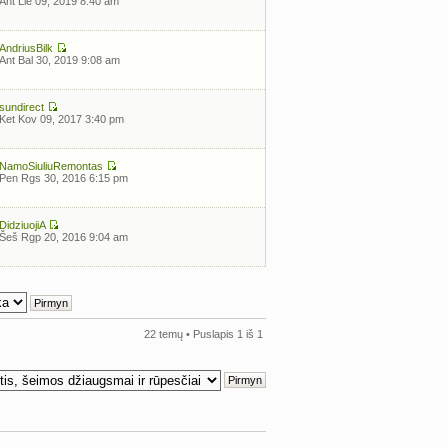
Ant Lie 09, 2019 8:40 am
AndriusBilk
Ant Bal 30, 2019 9:08 am
sundirect
Ket Kov 09, 2017 3:40 pm
NamoSiuliuRemontas
Pen Rgs 30, 2016 6:15 pm
DidziuojiA
Šeš Rgp 20, 2016 9:04 am
22 temų • Puslapis
1
iš
1