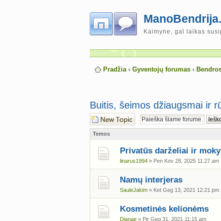
ManoBendrija.
Kaimyne, gal laikas susi
Pradžia
‹
Gyventojų forumas
‹
Bendros
Buitis, šeimos džiaugsmai ir r
Naujos temos
kūrimas
Temos
Privatūs darželiai ir mok
linarus1994
» Pen Kov 28, 2025 11:27 am
Namų interjeras
SauleJakim
» Ket Geg 13, 2021 12:21 pm
Kosmetinės kelionėms
Dianae
» Pir Geg 31, 2021 11:15 am