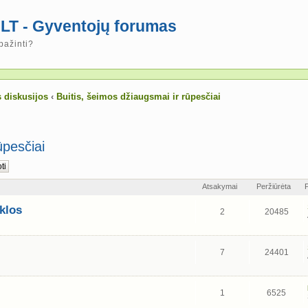
LT - Gyventojų forumas
pažinti?
 diskusijos
‹
Buitis, šeimos džiaugsmai ir rūpesčiai
ūpesčiai
Atsakymai
Peržiūrėta
yklos
2
20485
7
24401
1
6525