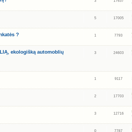
3
17637
5
17005
nkatės ?
1
7793
IĄ, ekologišką automoblių
3
24603
1
9117
2
17703
3
12716
0
7787