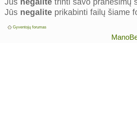
Jūs
negalite
trinti savo pranešimų
Jūs
negalite
prikabinti failų šiame 
Gyventojų forumas
ManoBen