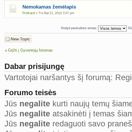
Nemokamas žemėlapis
Profcard
» Tre Bal 21, 2010 3:07 pm
Rodyti paskutines temas:
Rū
Naujos temos
kūrimas
Grįžti į Gyventojų forumas
Dabar prisijungę
Vartotojai naršantys šį forumą: Regi
Forumo teisės
Jūs
negalite
kurti naujų temų šiam
Jūs
negalite
atsakinėti į temas ši
Jūs
negalite
redaguoti savo prane