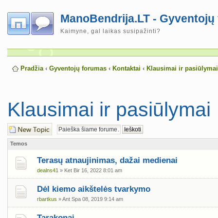
ManoBendrija.LT - Gyventojų
Kaimyne, gal laikas susipažinti?
Pradžia
‹
Gyventojų forumas
‹
Kontaktai
‹
Klausimai ir pasiūlymai
Klausimai ir pasiūlymai
Naujos temos
kūrimas
Temos
Terasų atnaujinimas, dažai medienai
dealns41
» Ket Bir 16, 2022 8:01 am
Dėl kiemo aikštelės tvarkymo
rbartkus
» Ant Spa 08, 2019 9:14 am
Tarakonai