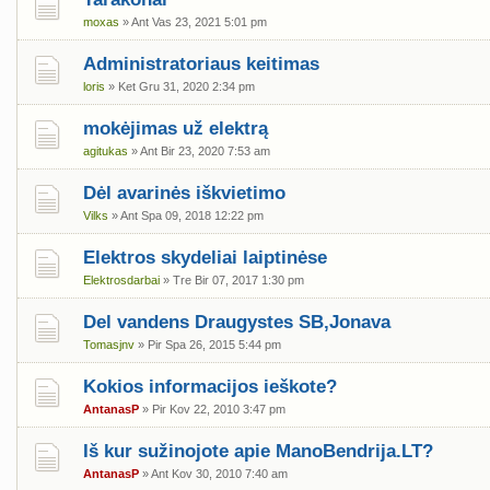
moxas
» Ant Vas 23, 2021 5:01 pm
Administratoriaus keitimas
loris
» Ket Gru 31, 2020 2:34 pm
mokėjimas už elektrą
agitukas
» Ant Bir 23, 2020 7:53 am
Dėl avarinės iškvietimo
Vilks
» Ant Spa 09, 2018 12:22 pm
Elektros skydeliai laiptinėse
Elektrosdarbai
» Tre Bir 07, 2017 1:30 pm
Del vandens Draugystes SB,Jonava
Tomasjnv
» Pir Spa 26, 2015 5:44 pm
Kokios informacijos ieškote?
AntanasP
» Pir Kov 22, 2010 3:47 pm
Iš kur sužinojote apie ManoBendrija.LT?
AntanasP
» Ant Kov 30, 2010 7:40 am