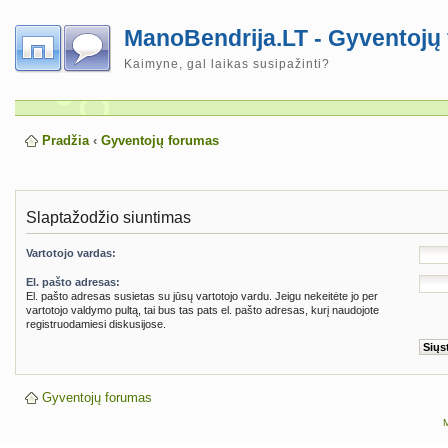
ManoBendrija.LT - Gyventojų
Kaimyne, gal laikas susipažinti?
Pradžia
‹
Gyventojų forumas
Slaptažodžio siuntimas
Vartotojo vardas:
El. pašto adresas:
El. pašto adresas susietas su jūsų vartotojo vardu. Jeigu nekeitėte jo per
vartotojo valdymo pultą, tai bus tas pats el. pašto adresas, kurį naudojote
registruodamiesi diskusijose.
Gyventojų forumas
M