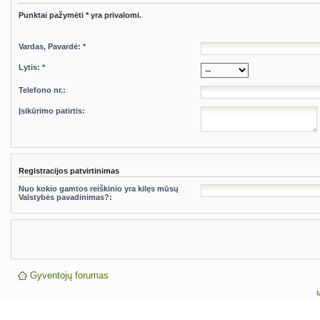
Punktai pažymėti * yra privalomi.
Vardas, Pavardė: *
Lytis: *
Telefono nr.:
Įsikūrimo patirtis:
Registracijos patvirtinimas
Nuo kokio gamtos reiškinio yra kilęs mūsų
Valstybės pavadinimas?:
Gyventojų forumas
M