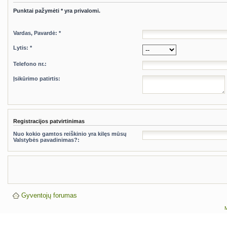
Punktai pažymėti * yra privalomi.
Vardas, Pavardė: *
Lytis: *
Telefono nr.:
Įsikūrimo patirtis:
Registracijos patvirtinimas
Nuo kokio gamtos reiškinio yra kilęs mūsų
Valstybės pavadinimas?:
Gyventojų forumas
M