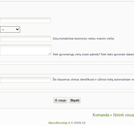
Jūsų kontaktiniai duomenys nebus matomi viešai.
Kiek gyvenamųjų vietų esate pakeitę? Kiek laiko gyvenate dabarti
Šis klausimas skirtas identifikuoti ir užkirsti kelią automatiniam re
Komanda
•
Ištrinti vis
ManoBendrija.lt
© 2009-10