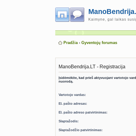
ManoBendrija.
Kaimyne, gal laikas susi
Pradžia
‹
Gyventojų forumas
ManoBendrija.LT - Registracija
Įsidėmėkite, kad prieš aktyvuojant vartotojo vardą
nuorodą.
Vartotojo vardas:
El. pašto adresas:
El. pašto adreso patvirtinimas:
Slaptažodis:
Slaptažodžio patvirtinimas: