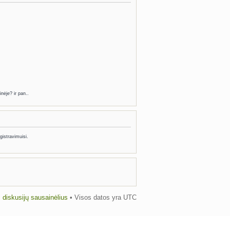
nėje? ir pan..
gistravimuisi.
us diskusijų sausainėlius
• Visos datos yra UTC