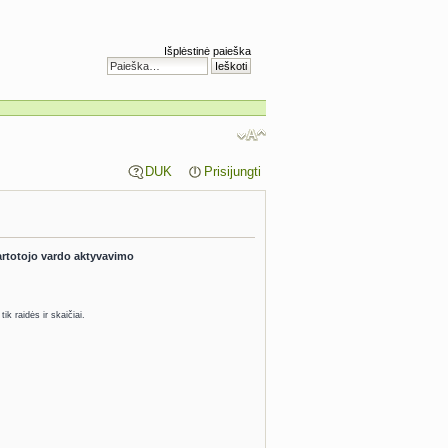
Išplėstinė paieška
DUK
Prisijungti
 vartotojo vardo aktyvavimo
tik raidės ir skaičiai.