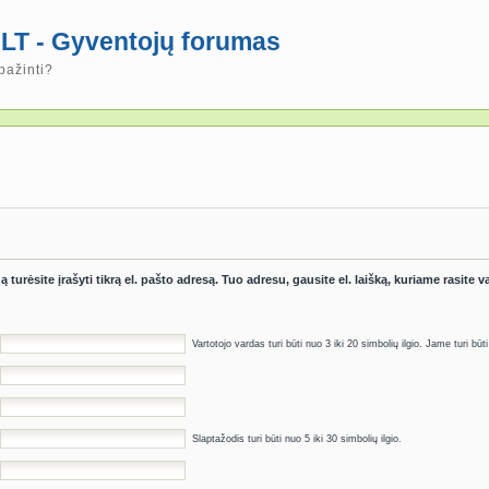
LT - Gyventojų forumas
pažinti?
 turėsite įrašyti tikrą el. pašto adresą. Tuo adresu, gausite el. laišką, kuriame rasite
Vartotojo vardas turi būti nuo 3 iki 20 simbolių ilgio. Jame turi būti 
Slaptažodis turi būti nuo 5 iki 30 simbolių ilgio.