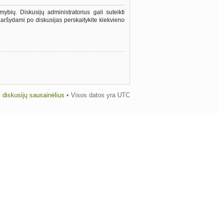
ybių. Diskusijų administratorius gali suteikti
aršydami po diskusijas perskaitykite kiekvieno
us diskusijų sausainėlius
• Visos datos yra UTC