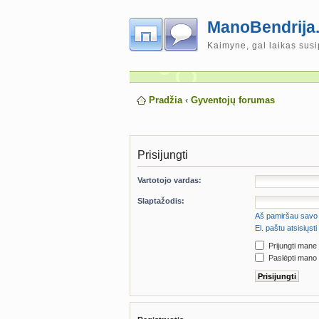
ManoBendrija.
Kaimyne, gal laikas susi
Pradžia
‹
Gyventojų forumas
Prisijungti
Vartotojo vardas:
Slaptažodis:
Aš pamiršau savo 
El. paštu atsisiųs
Prijungti mane
Paslėpti mano 