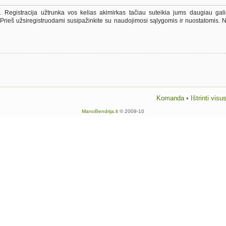
vę. Registracija užtrunka vos kelias akimirkas tačiau suteikia jums daugiau galim
 Prieš užsiregistruodami susipažinkite su naudojimosi sąlygomis ir nuostatomis. N
Komanda
•
Ištrinti vis
ManoBendrija.lt
© 2009-10