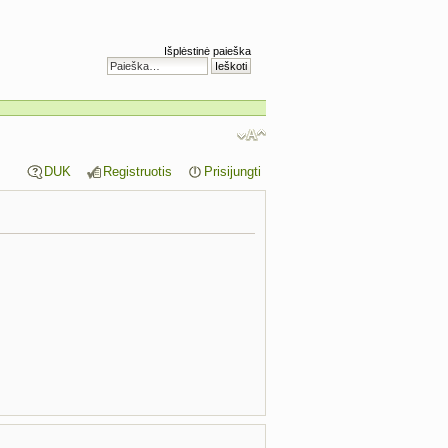
Išplėstinė paieška
DUK
Registruotis
Prisijungti