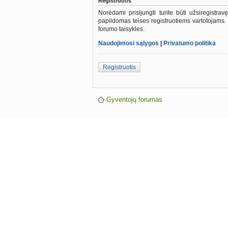
Registruotis
Norėdami prisijungti turite būti užsiregistra
papildomas teises registruotiems vartotojams.
forumo taisykles.
Naudojimosi sąlygos
|
Privatumo politika
Registruotis
Gyventojų forumas