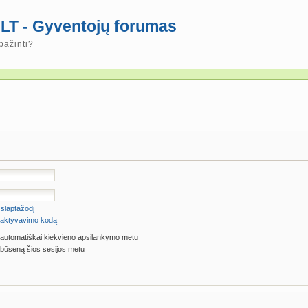
LT - Gyventojų forumas
pažinti?
slaptažodį
ti aktyvavimo kodą
 automatiškai kiekvieno apsilankymo metu
būseną šios sesijos metu