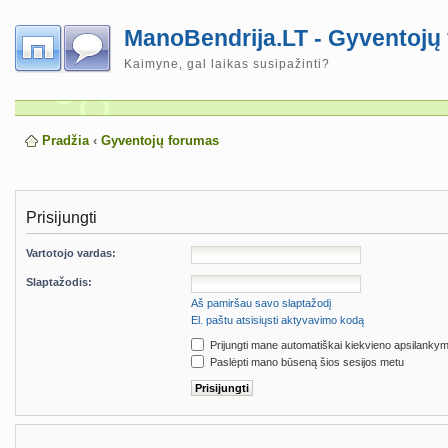
ManoBendrija.LT - Gyventojų
Kaimyne, gal laikas susipažinti?
Pradžia
‹
Gyventojų forumas
Prisijungti
Vartotojo vardas:
Slaptažodis:
Aš pamiršau savo slaptažodį
El. paštu atsisiųsti aktyvavimo kodą
Prijungti mane automatiškai kiekvieno apsilanky
Paslėpti mano būseną šios sesijos metu