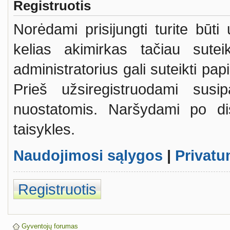
Registruotis
Norėdami prisijungti turite būti
kelias akimirkas tačiau sutei
administratorius gali suteikti pa
Prieš užsiregistruodami susi
nuostatomis. Naršydami po dis
taisykles.
Naudojimosi sąlygos
|
Privatu
Registruotis
Gyventojų forumas