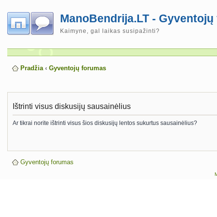
ManoBendrija.LT - Gyventojų
Kaimyne, gal laikas susipažinti?
Pradžia
‹
Gyventojų forumas
Ištrinti visus diskusijų sausainėlius
Ar tikrai norite ištrinti visus šios diskusijų lentos sukurtus sausainėlius?
Gyventojų forumas
M