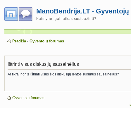
ManoBendrija.LT - Gyventojų
Kaimyne, gal laikas susipažinti?
Pradžia
‹
Gyventojų forumas
Ištrinti visus diskusijų sausainėlius
Ar tikrai norite ištrinti visus šios diskusijų lentos sukurtus sausainėlius?
Gyventojų forumas
M