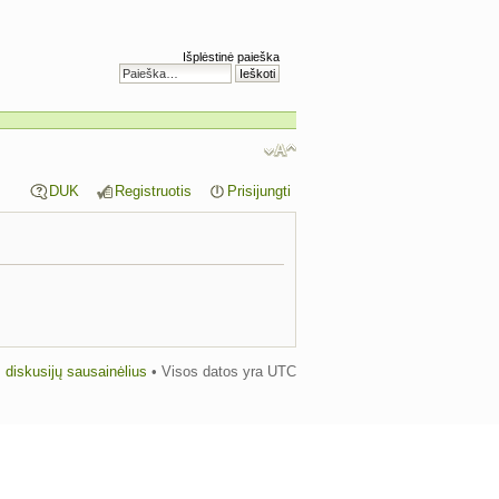
Išplėstinė paieška
DUK
Registruotis
Prisijungti
us diskusijų sausainėlius
• Visos datos yra UTC