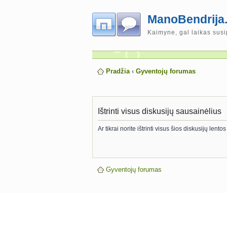
ManoBendrija.
Kaimyne, gal laikas susi
Pradžia
‹
Gyventojų forumas
Ištrinti visus diskusijų sausainėlius
Ar tikrai norite ištrinti visus šios diskusijų len
Gyventojų forumas