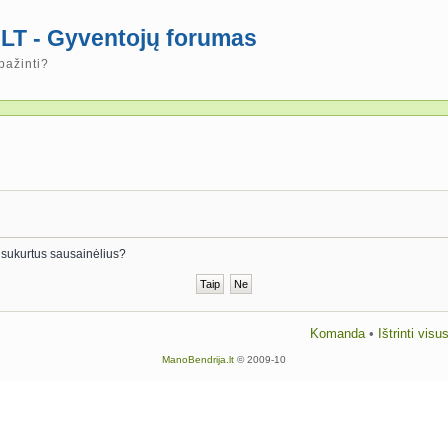
LT - Gyventojų forumas
pažinti?
tos sukurtus sausainėlius?
Komanda
•
Ištrinti vis
ManoBendrija.lt
© 2009-10