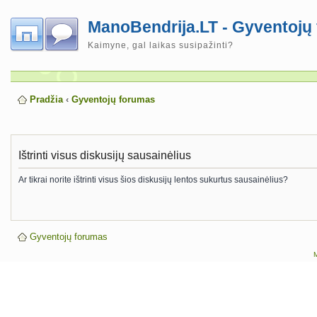
ManoBendrija.LT - Gyventojų
Kaimyne, gal laikas susipažinti?
Pradžia
‹
Gyventojų forumas
Ištrinti visus diskusijų sausainėlius
Ar tikrai norite ištrinti visus šios diskusijų lentos sukurtus sausainėlius?
Gyventojų forumas
M