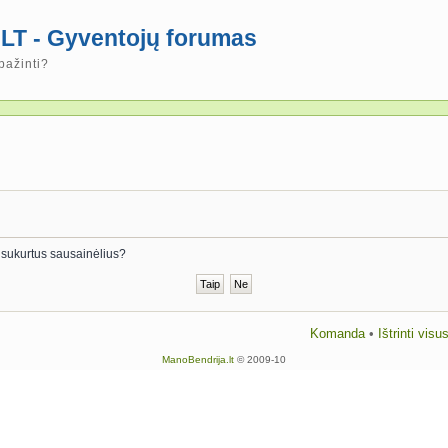
LT - Gyventojų forumas
pažinti?
tos sukurtus sausainėlius?
Komanda
•
Ištrinti vis
ManoBendrija.lt
© 2009-10