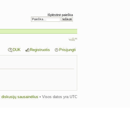
Išplėstinė paieška
DUK
Registruotis
Prisijungti
us diskusijų sausainėlius
• Visos datos yra UTC