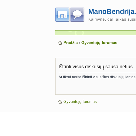
ManoBendrija.
Kaimyne, gal laikas susi
Pradžia
‹
Gyventojų forumas
Ištrinti visus diskusijų sausainėlius
Ar tikrai norite ištrinti visus šios diskusijų len
Gyventojų forumas