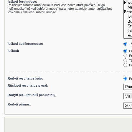
Ieškoti forumuose:
Pasirinkite forumą arba forumus kuriuose norite atlikti paiešką. Jeigu
neišjungsite “ieškoti subforumuose“ parametro apačioje, automatiškai bus
ieškoma ir visuose subforumuose.
Ieškoti subforumuose:
Ta
Ieškoti:
Pr
Pr
Ti
Pi
Rodyti rezultatus kaip:
Pr
Rūšiuoti rezultatus pagal:
Rodyti rezultatus iš paskutinių:
Rodyti pirmus: