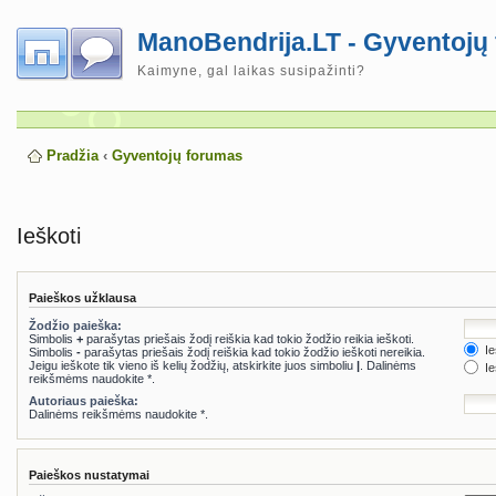
ManoBendrija.LT - Gyventojų
Kaimyne, gal laikas susipažinti?
Pradžia
‹
Gyventojų forumas
Ieškoti
Paieškos užklausa
Žodžio paieška:
Simbolis
+
parašytas priešais žodį reiškia kad tokio žodžio reikia ieškoti.
Ie
Simbolis
-
parašytas priešais žodį reiškia kad tokio žodžio ieškoti nereikia.
Jeigu ieškote tik vieno iš kelių žodžių, atskirkite juos simboliu
|
. Dalinėms
Ie
reikšmėms naudokite *.
Autoriaus paieška:
Dalinėms reikšmėms naudokite *.
Paieškos nustatymai