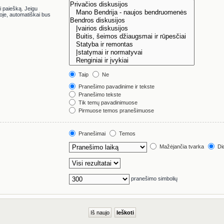
i paiešką. Jeigu
Taip
Ne
Pranešimo pavadinime ir tekste
Pranešimo tekste
Tik temų pavadinimuose
Pirmuose temos pranešimuose
Pranešimai
Temos
Mažėjančia tvarka
Did
pranešimo simbolių