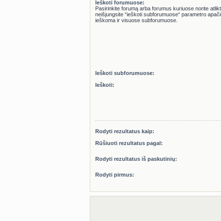
Ieškoti forumuose:
Pasirinkite forumą arba forumus kuriuose norite atlikt
neišjungsite “ieškoti subforumuose“ parametro apačioje, automatiškai bus
ieškoma ir visuose subforumuose.
Ieškoti subforumuose:
Ieškoti:
Rodyti rezultatus kaip:
Rūšiuoti rezultatus pagal:
Rodyti rezultatus iš paskutinių:
Rodyti pirmus: