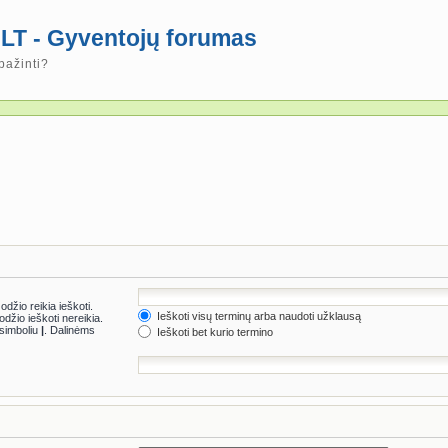
LT - Gyventojų forumas
pažinti?
džio reikia ieškoti.
Ieškoti visų terminų arba naudoti užklausą
džio ieškoti nereikia.
s simboliu
|
. Dalinėms
Ieškoti bet kurio termino