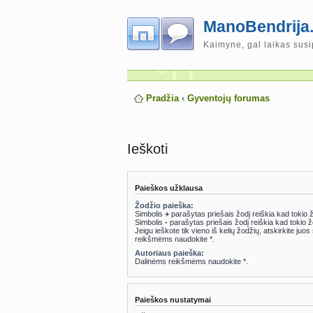
ManoBendrija.
Kaimyne, gal laikas susi
Pradžia
‹
Gyventojų forumas
Ieškoti
Paieškos užklausa
Žodžio paieška:
Simbolis
+
parašytas priešais žodį reiškia kad tokio žo
Simbolis
-
parašytas priešais žodį reiškia kad tokio žo
Jeigu ieškote tik vieno iš kelių žodžių, atskirkite juo
reikšmėms naudokite *.
Autoriaus paieška:
Dalinėms reikšmėms naudokite *.
Paieškos nustatymai