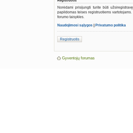
Registruotis
Norėdami prisijungti turite būti užsiregistra
papildomas teises registruotiems vartotojams.
forumo taisykles.
Naudojimosi sąlygos
|
Privatumo politika
Registruotis
Gyventojų forumas