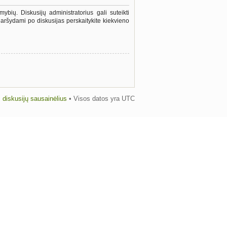
ybių. Diskusijų administratorius gali suteikti
aršydami po diskusijas perskaitykite kiekvieno
us diskusijų sausainėlius
• Visos datos yra UTC