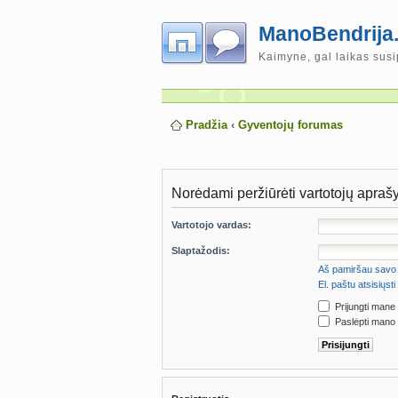
ManoBendrija.
Kaimyne, gal laikas susi
Pradžia
‹
Gyventojų forumas
Norėdami peržiūrėti vartotojų aprašym
Vartotojo vardas:
Slaptažodis:
Aš pamiršau savo 
El. paštu atsisiųs
Prijungti mane
Paslėpti mano 