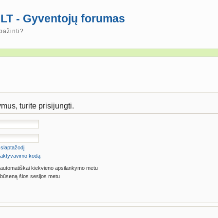
LT - Gyventojų forumas
pažinti?
us, turite prisijungti.
slaptažodį
ti aktyvavimo kodą
 automatiškai kiekvieno apsilankymo metu
būseną šios sesijos metu