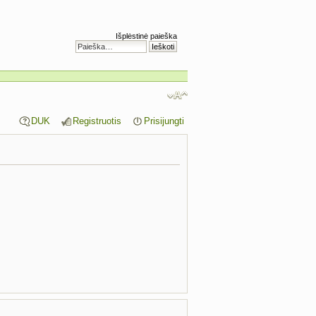
Išplėstinė paieška
DUK
Registruotis
Prisijungti