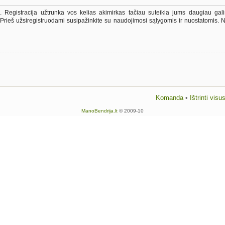
vę. Registracija užtrunka vos kelias akimirkas tačiau suteikia jums daugiau galim
 Prieš užsiregistruodami susipažinkite su naudojimosi sąlygomis ir nuostatomis. N
Komanda
•
Ištrinti vis
ManoBendrija.lt
© 2009-10