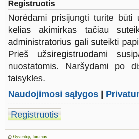
Registruotis
Norėdami prisijungti turite būti
kelias akimirkas tačiau sutei
administratorius gali suteikti pa
Prieš užsiregistruodami susi
nuostatomis. Naršydami po dis
taisykles.
Naudojimosi sąlygos
|
Privatu
Registruotis
Gyventojų forumas