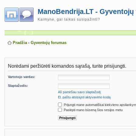
ManoBendrija.LT - Gyventojų
Kaimyne, gal laikas susipažinti?
Pradžia
‹
Gyventojų forumas
Norėdami peržiūrėti komandos sąrašą, turite prisijungti.
Vartotojo vardas:
Slaptažodis:
Aš pamiršau savo slaptažodį
El. paštu atsisiųsti aktyvavimo kodą
Prijungti mane automatiškai kiekvieno apsilanky
Paslėpti mano būseną šios sesijos metu