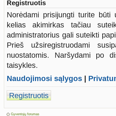
Registruotis
Norėdami prisijungti turite būti
kelias akimirkas tačiau sutei
administratorius gali suteikti pa
Prieš užsiregistruodami susi
nuostatomis. Naršydami po dis
taisykles.
Naudojimosi sąlygos
|
Privatu
Registruotis
Gyventojų forumas