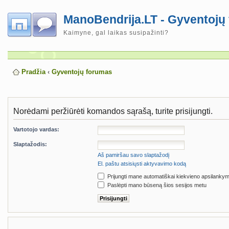
ManoBendrija.LT - Gyventojų
Kaimyne, gal laikas susipažinti?
Pradžia
‹
Gyventojų forumas
Norėdami peržiūrėti komandos sąrašą, turite prisijungti.
Vartotojo vardas:
Slaptažodis:
Aš pamiršau savo slaptažodį
El. paštu atsisiųsti aktyvavimo kodą
Prijungti mane automatiškai kiekvieno apsilanky
Paslėpti mano būseną šios sesijos metu