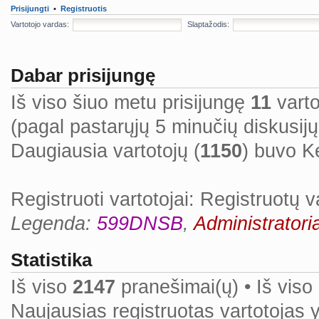
Prisijungti
•
Registruotis
Vartotojo vardas:
Slaptažodis:
Dabar prisijungę
Iš viso šiuo metu prisijungę
11
vartot
(pagal pastarųjų 5 minučių diskusij
Daugiausia vartotojų (
1150
) buvo K
Registruoti vartotojai: Registruotų v
Legenda:
599DNSB
,
Administratoria
Statistika
Iš viso
2147
pranešimai(ų) • Iš viso
Naujausias registruotas vartotojas 