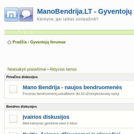
ManoBendrija.LT - Gyventojų
Kaimyne, gal laikas susipažinti?
Pradžia
‹
Gyventojų forumas
Neatsakyti pranešimai
•
Aktyvios temos
Privačios diskusijos
Mano Bendrija - naujos bendruomenės
Forumas bendruomenių pokalbiams (iki 10 užsiregistravusių narių)
Bendros diskusijos
Įvairios diskusijos
Mieli kaimynai, gerbkime save ir kitus!