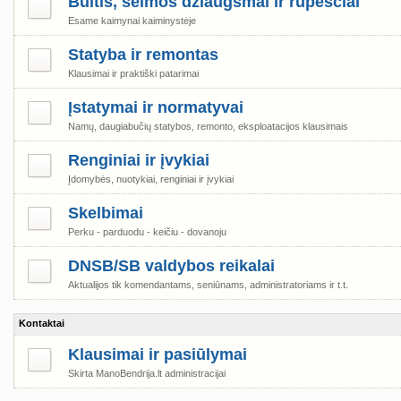
Buitis, šeimos džiaugsmai ir rūpesčiai
Esame kaimynai kaiminystėje
Statyba ir remontas
Klausimai ir praktiški patarimai
Įstatymai ir normatyvai
Namų, daugiabučių statybos, remonto, eksploatacijos klausimais
Renginiai ir įvykiai
Įdomybės, nuotykiai, renginiai ir įvykiai
Skelbimai
Perku - parduodu - keičiu - dovanoju
DNSB/SB valdybos reikalai
Aktualijos tik komendantams, seniūnams, administratoriams ir t.t.
Kontaktai
Klausimai ir pasiūlymai
Skirta ManoBendrija.lt administracijai