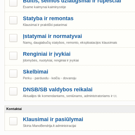
Buitis, šeimos džiaugsmai ir rūpesčiai
Esame kaimynai kaiminystėje
Statyba ir remontas
Klausimai ir praktiški patarimai
Įstatymai ir normatyvai
Namų, daugiabučių statybos, remonto, eksploatacijos klausimais
Renginiai ir įvykiai
Įdomybės, nuotykiai, renginiai ir įvykiai
Skelbimai
Perku - parduodu - keičiu - dovanoju
DNSB/SB valdybos reikalai
Aktualijos tik komendantams, seniūnams, administratoriams ir t.t.
Kontaktai
Klausimai ir pasiūlymai
Skirta ManoBendrija.lt administracijai