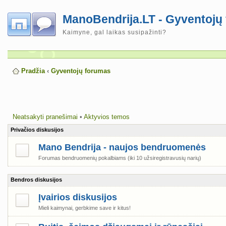
ManoBendrija.LT - Gyventojų
Kaimyne, gal laikas susipažinti?
Pradžia
‹
Gyventojų forumas
Neatsakyti pranešimai
•
Aktyvios temos
Privačios diskusijos
Mano Bendrija - naujos bendruomenės
Forumas bendruomenių pokalbiams (iki 10 užsiregistravusių narių)
Bendros diskusijos
Įvairios diskusijos
Mieli kaimynai, gerbkime save ir kitus!