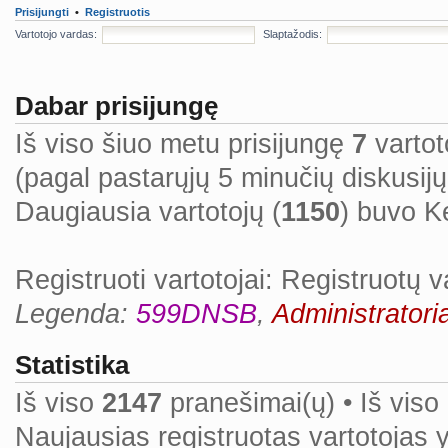
Prisijungti
•
Registruotis
Vartotojo vardas:
Slaptažodis:
Dabar prisijungę
Iš viso šiuo metu prisijungę
7
vartoto
(pagal pastarųjų 5 minučių diskusij
Daugiausia vartotojų (
1150
) buvo K
Registruoti vartotojai: Registruotų v
Legenda:
599DNSB
,
Administratoria
Statistika
Iš viso
2147
pranešimai(ų) • Iš viso
Naujausias registruotas vartotojas 