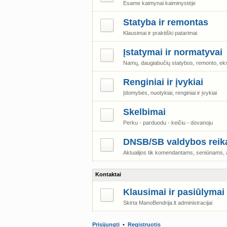
Esame kaimynai kaiminystėje
Statyba ir remontas
Klausimai ir praktiški patarimai
Įstatymai ir normatyvai
Namų, daugiabučių statybos, remonto, eks
Renginiai ir įvykiai
Įdomybės, nuotykiai, renginiai ir įvykiai
Skelbimai
Perku - parduodu - keičiu - dovanoju
DNSB/SB valdybos reika
Aktualijos tik komendantams, seniūnams, ad
Kontaktai
Klausimai ir pasiūlymai
Skirta ManoBendrija.lt administracijai
Prisijungti
•
Registruotis