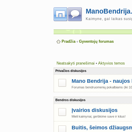
ManoBendrija.
Kaimyne, gal laikas susi
Pradžia
‹
Gyventojų forumas
Neatsakyti pranešimai
•
Aktyvios temos
Privačios diskusijos
Mano Bendrija - naujo
Forumas bendruomenių pokalbiams (iki 10 
Bendros diskusijos
Įvairios diskusijos
Mieli kaimynai, gerbkime save ir kitus!
Buitis, šeimos džiaugsm