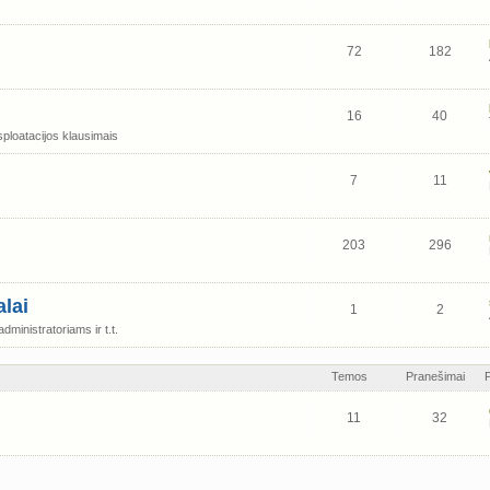
72
182
16
40
ploatacijos klausimais
7
11
203
296
lai
1
2
ministratoriams ir t.t.
Temos
Pranešimai
11
32