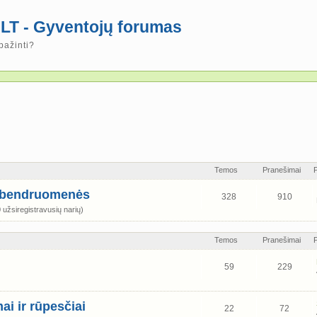
LT - Gyventojų forumas
pažinti?
Temos
Pranešimai
s bendruomenės
328
910
užsiregistravusių narių)
Temos
Pranešimai
59
229
ai ir rūpesčiai
22
72