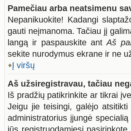
Pamečiau arba neatsimenu sav
Nepanikuokite! Kadangi slapta
gauti neįmanoma. Tačiau jį galima
langą ir paspauskite ant
Aš pa
sekite nurodymus ekrane ir ne už i
Į viršų
Aš užsiregistravau, tačiau nega
Iš pradžių patikrinkite ar tikrai į
Jeigu jie teisingi, galėjo atsitik
administratorius įjungė special
jūs registruodamiesi pasirinkote