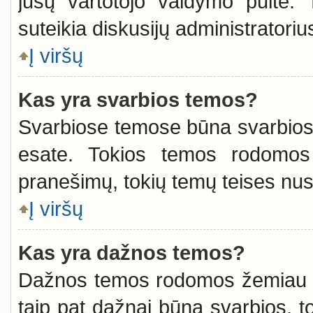
jūsų vartotojo valdymo pulte. 
suteikia diskusijų administratoriu
Į viršų
Kas yra svarbios temos?
Svarbiose temose būna svarbios i
esate. Tokios temos rodomos 
pranešimų, tokių temų teises nust
Į viršų
Kas yra dažnos temos?
Dažnos temos rodomos žemiau sv
taip pat dažnai būna svarbios, tod