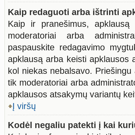
Kaip redaguoti arba ištrinti a
Kaip ir pranešimus, apklausą g
moderatoriai arba administr
paspauskite redagavimo mygtuk
apklausą arba keisti apklausos a
kol niekas nebalsavo. Priešingu a
tik moderatoriai arba administra
apklausos atsakymų variantų keit
Į viršų
Kodėl negaliu patekti į kai ku