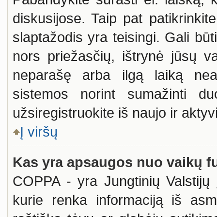
diskusijose. Taip pat patikrinkit
slaptažodis yra teisingi. Gali būt
nors priežasčių, ištrynė jūsų v
neparašę arba ilgą laiką neak
sistemos norint sumažinti d
užsiregistruokite iš naujo ir akty
Į viršų
Kas yra apsaugos nuo vaikų f
COPPA - yra Jungtinių Valstijų į
kurie renka informaciją iš asm