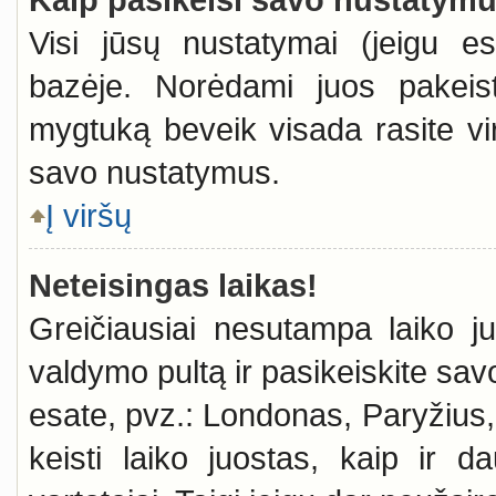
Visi jūsų nustatymai (jeigu e
bazėje. Norėdami juos pakeist
mygtuką beveik visada rasite vir
savo nustatymus.
Į viršų
Neteisingas laikas!
Greičiausiai nesutampa laiko juo
valdymo pultą ir pasikeiskite savo 
esate, pvz.: Londonas, Paryžius, 
keisti laiko juostas, kaip ir da