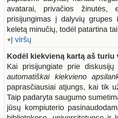
avatarai, privačios žinutės, 
prisijungimas į dalyvių grupes i
keletą minučių, todėl patartina tai
Į viršų
Kodėl kiekvieną kartą aš turiu 
Kai prisijungiate prie diskusi
automatiškai kiekvieno apsila
paprasčiausiai atjungs, kai tik 
Taip padaryta saugumo sumetimais
jūsų kompiuterio pasinaudodama
bibliotekose, universitetuose ir