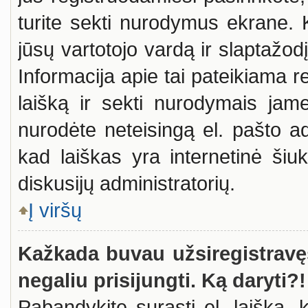
turite sekti nurodymus ekrane. K
jūsų vartotojo vardą ir slaptažod
Informacija apie tai pateikiama re
laišką ir sekti nurodymais jame
nurodėte neteisingą el. pašto a
kad laiškas yra internetinė šiuk
diskusijų administratorių.
Į viršų
Kažkada buvau užsiregistravęs,
negaliu prisijungti. Ką daryti?!
Pabandykite surasti el. laišką, 