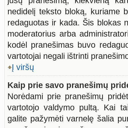
jūsų pranešimą, kiekvieną kar
nedidelį teksto bloką, kuriame
redaguotas ir kada. Šis blokas
moderatorius arba administratoriu
kodėl pranešimas buvo redaguota
vartotojai negali ištrinti pranešimo
Į viršų
Kaip prie savo pranešimų prid
Norėdami prie pranešimų pridėti 
vartotojo valdymo pultą. Kai t
galite pažymėti varnelę šalia p