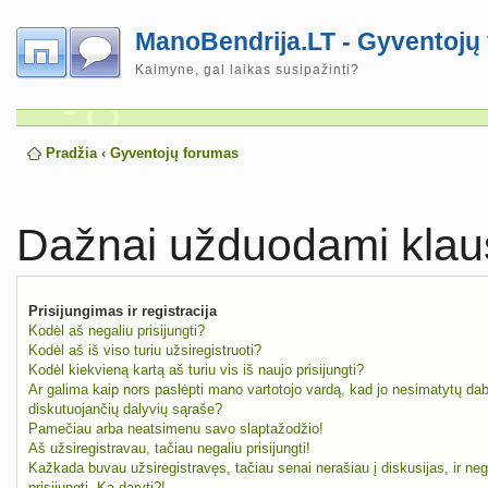
ManoBendrija.LT - Gyventojų
Kaimyne, gal laikas susipažinti?
Pradžia
‹
Gyventojų forumas
Dažnai užduodami klau
Prisijungimas ir registracija
Kodėl aš negaliu prisijungti?
Kodėl aš iš viso turiu užsiregistruoti?
Kodėl kiekvieną kartą aš turiu vis iš naujo prisijungti?
Ar galima kaip nors paslėpti mano vartotojo vardą, kad jo nesimatytų da
diskutuojančių dalyvių sąraše?
Pamečiau arba neatsimenu savo slaptažodžio!
Aš užsiregistravau, tačiau negaliu prisijungti!
Kažkada buvau užsiregistravęs, tačiau senai nerašiau į diskusijas, ir neg
prisijungti. Ką daryti?!