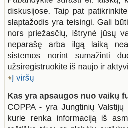
diskusijose. Taip pat patikrinkit
slaptažodis yra teisingi. Gali būt
nors priežasčių, ištrynė jūsų v
neparašę arba ilgą laiką neak
sistemos norint sumažinti d
užsiregistruokite iš naujo ir akty
Į viršų
Kas yra apsaugos nuo vaikų f
COPPA - yra Jungtinių Valstijų į
kurie renka informaciją iš asm