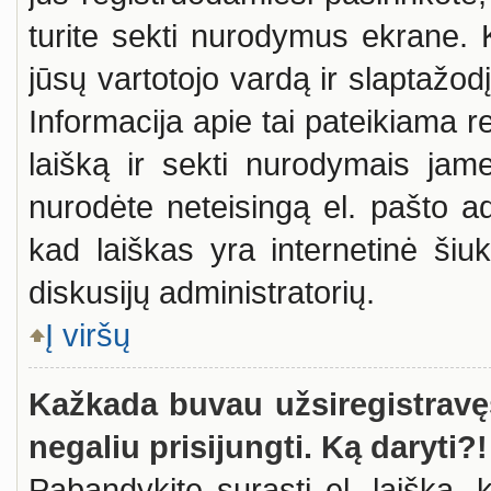
turite sekti nurodymus ekrane. K
jūsų vartotojo vardą ir slaptažod
Informacija apie tai pateikiama re
laišką ir sekti nurodymais jame
nurodėte neteisingą el. pašto a
kad laiškas yra internetinė šiuk
diskusijų administratorių.
Į viršų
Kažkada buvau užsiregistravęs,
negaliu prisijungti. Ką daryti?!
Pabandykite surasti el. laišką, 