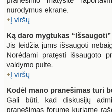
pranešimo matysite raportavi
nurodymus ekrane.
Į viršų
Ką daro mygtukas “Išsaugoti
Jis leidžia jums išsaugoti nebai
Norėdami pratęsti išsaugoto p
valdymo pulte.
Į viršų
Kodėl mano pranešimas turi bū
Gali būti, kad diskusijų admi
pranešimas forume kuriame rašote 