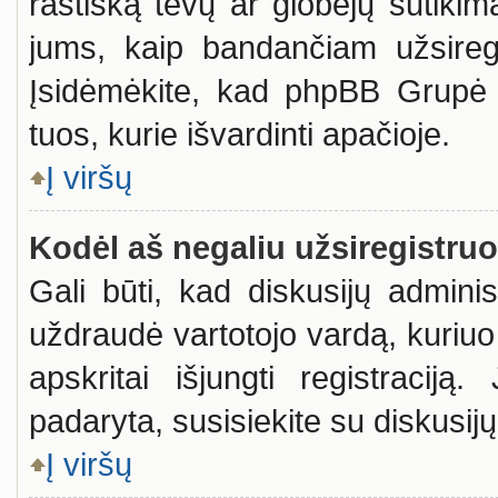
raštišką tėvų ar globėjų sutikimą
jums, kaip bandančiam užsiregis
Įsidėmėkite, kad phpBB Grupė ne
tuos, kurie išvardinti apačioje.
Į viršų
Kodėl aš negaliu užsiregistruo
Gali būti, kad diskusijų admini
uždraudė vartotojo vardą, kuriuo 
apskritai išjungti registraciją
padaryta, susisiekite su diskusijų
Į viršų