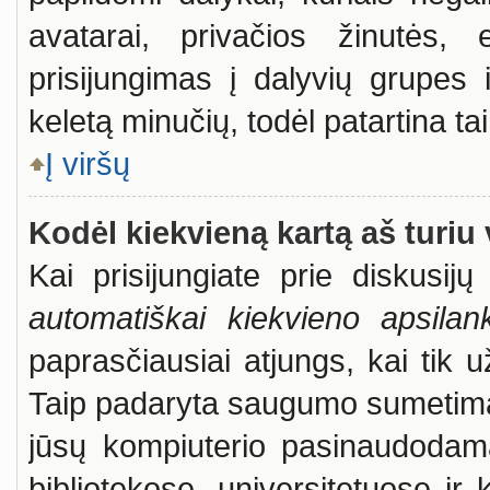
avatarai, privačios žinutės, 
prisijungimas į dalyvių grupes i
keletą minučių, todėl patartina tai
Į viršų
Kodėl kiekvieną kartą aš turiu 
Kai prisijungiate prie diskusi
automatiškai kiekvieno apsila
paprasčiausiai atjungs, kai tik 
Taip padaryta saugumo sumetimais
jūsų kompiuterio pasinaudodama
bibliotekose, universitetuose ir