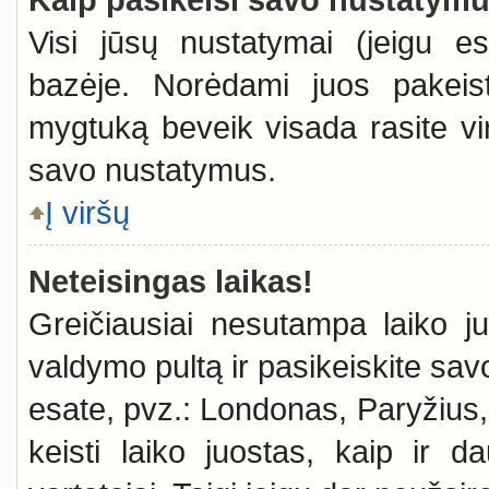
Visi jūsų nustatymai (jeigu e
bazėje. Norėdami juos pakeist
mygtuką beveik visada rasite vir
savo nustatymus.
Į viršų
Neteisingas laikas!
Greičiausiai nesutampa laiko juo
valdymo pultą ir pasikeiskite savo 
esate, pvz.: Londonas, Paryžius, 
keisti laiko juostas, kaip ir da