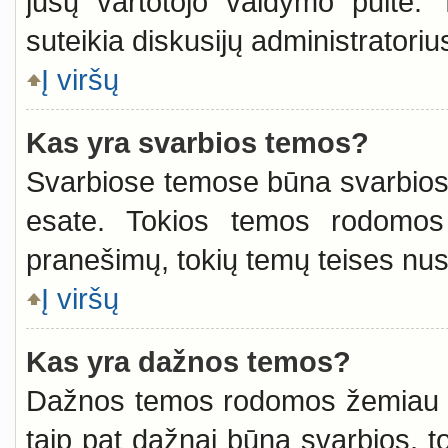
jūsų vartotojo valdymo pulte. 
suteikia diskusijų administratoriu
Į viršų
Kas yra svarbios temos?
Svarbiose temose būna svarbios i
esate. Tokios temos rodomos 
pranešimų, tokių temų teises nust
Į viršų
Kas yra dažnos temos?
Dažnos temos rodomos žemiau sv
taip pat dažnai būna svarbios, tod