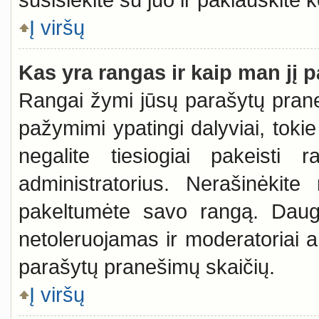
Į viršų
Kas yra rangas ir kaip man jį p
Rangai žymi jūsų parašytų praneš
pažymimi ypatingi dalyviai, tokie
negalite tiesiogiai pakeisti 
administratorius. Nerašinėkit
pakeltumėte savo rangą. Daugu
netoleruojamas ir moderatoriai a
parašytų pranešimų skaičių.
Į viršų