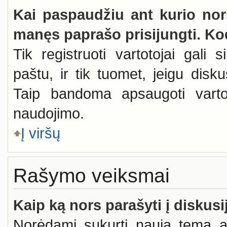
Kai paspaudžiu ant kurio nors
manęs paprašo prisijungti. Ko
Tik registruoti vartotojai gali 
paštu, ir tik tuomet, jeigu disku
Taip bandoma apsaugoti varto
naudojimo.
Į viršų
Rašymo veiksmai
Kaip ką nors parašyti į diskusi
Norėdami sukurti naują temą a