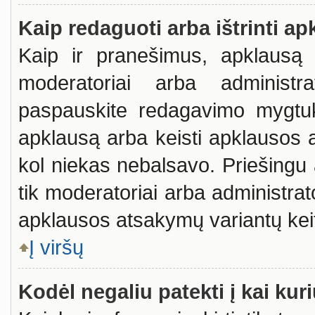
Kaip redaguoti arba ištrinti a
Kaip ir pranešimus, apklausą g
moderatoriai arba administr
paspauskite redagavimo mygtuk
apklausą arba keisti apklausos a
kol niekas nebalsavo. Priešingu a
tik moderatoriai arba administra
apklausos atsakymų variantų keit
Į viršų
Kodėl negaliu patekti į kai ku