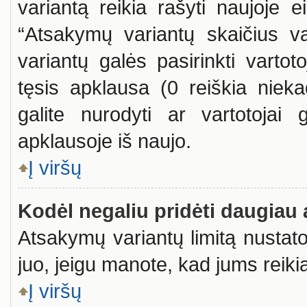
variantą reikia rašyti naujoje e
“Atsakymų variantų skaičius var
variantų galės pasirinkti varto
tęsis apklausa (0 reiškia nieka
galite nurodyti ar vartotojai
apklausoje iš naujo.
Į viršų
Kodėl negaliu pridėti daugiau
Atsakymų variantų limitą nustato 
juo, jeigu manote, kad jums reiki
Į viršų