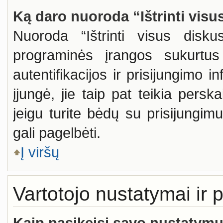
Ką daro nuoroda “Ištrinti visu
Nuoroda “Ištrinti visus disku
programinės įrangos sukurtus
autentifikacijos ir prisijungimo i
įjungė, jie taip pat teikia persk
jeigu turite bėdų su prisijungim
gali pagelbėti.
Į viršų
Vartotojo nustatymai ir 
Kaip pasikeisi savo nustatym