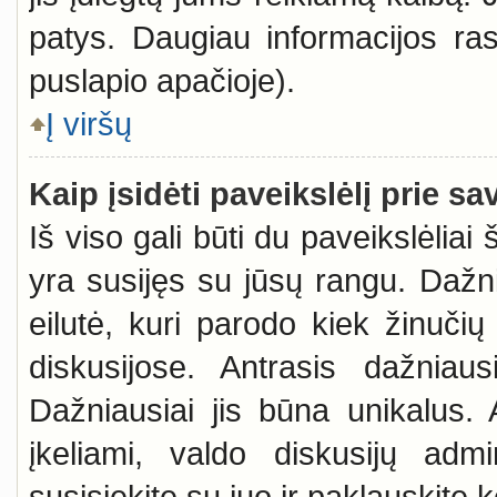
patys. Daugiau informacijos ra
puslapio apačioje).
Į viršų
Kaip įsidėti paveikslėlį prie s
Iš viso gali būti du paveikslėliai
yra susijęs su jūsų rangu. Dažni
eilutė, kuri parodo kiek žinučių
diskusijose. Antrasis dažniaus
Dažniausiai jis būna unikalus. 
įkeliami, valdo diskusijų admi
susisiekite su juo ir paklauskite 