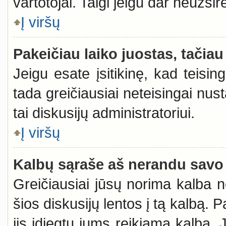
vartotojai. Taigi jeigu dar neužsi
Į viršų
Pakeičiau laiko juostas, tačiau 
Jeigu esate įsitikinę, kad teisin
tada greičiausiai neteisingai nus
tai diskusijų administratoriui.
Į viršų
Kalbų sąraše aš nerandu savo
Greičiausiai jūsų norima kalba n
šios diskusijų lentos į tą kalbą. 
jis įdiegtų jums reikiamą kalbą. 