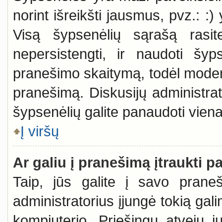
norint išreikšti jausmus, pvz.: :)
Visą šypsenėlių sąrašą rasi
nepersistengti, ir naudoti šy
pranešimo skaitymą, todėl moderat
pranešimą. Diskusijų administrato
šypsenėlių galite panaudoti vie
Į viršų
Ar galiu į pranešimą įtraukti p
Taip, jūs galite į savo praneši
administratorius įjungė tokią galim
kompiuterio. Priešingu atveju ju