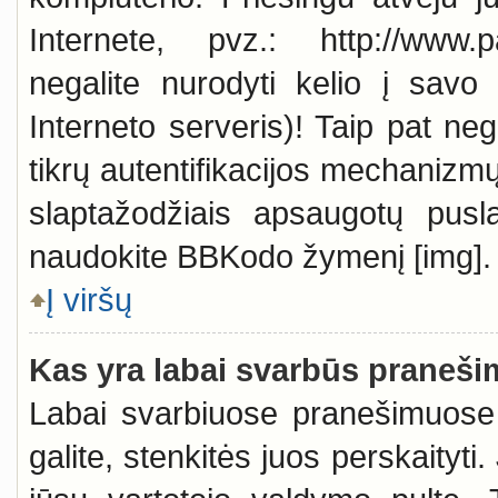
Internete, pvz.: http://www.p
negalite nurodyti kelio į savo
Interneto serveris)! Taip pat neg
tikrų autentifikacijos mechanizm
slaptažodžiais apsaugotų puslap
naudokite BBKodo žymenį [img].
Į viršų
Kas yra labai svarbūs praneši
Labai svarbiuose pranešimuose b
galite, stenkitės juos perskaityti