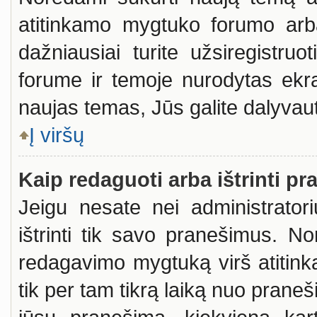
atitinkamo mygtuko forumo arb
dažniausiai turite užsiregistru
forume ir temoje nurodytas ekra
naujas temas, Jūs galite dalyvauti
Į viršų
Kaip redaguoti arba ištrinti p
Jeigu nesate nei administratori
ištrinti tik savo pranešimus. 
redagavimo mygtuką virš atitinka
tik per tam tikrą laiką nuo prane