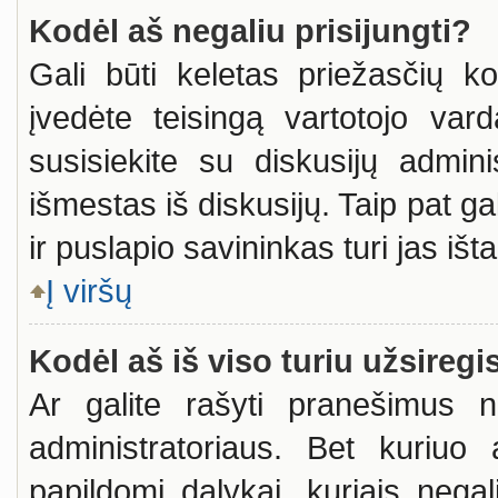
Kodėl aš negaliu prisijungti?
Gali būti keletas priežasčių kod
įvedėte teisingą vartotojo vardą
susisiekite su diskusijų admini
išmestas iš diskusijų. Taip pat ga
ir puslapio savininkas turi jas ištai
Į viršų
Kodėl aš iš viso turiu užsiregi
Ar galite rašyti pranešimus n
administratoriaus. Bet kuriuo 
papildomi dalykai, kuriais negal