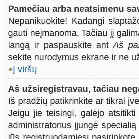
Pamečiau arba neatsimenu sav
Nepanikuokite! Kadangi slapta
gauti neįmanoma. Tačiau jį galima
langą ir paspauskite ant
Aš pa
sekite nurodymus ekrane ir ne už i
Į viršų
Aš užsiregistravau, tačiau nega
Iš pradžių patikrinkite ar tikrai į
Jeigu jie teisingi, galėjo atsitik
administratorius įjungė special
jūs registruodamiesi pasirinkote