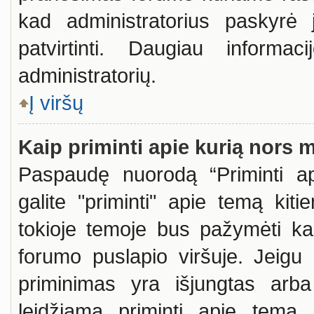
kad administratorius paskyrė 
patvirtinti. Daugiau informac
administratorių.
Į viršų
Kaip priminti apie kurią nors
Paspaudę nuorodą “Priminti ap
galite "priminti" apie temą kit
tokioje temoje bus pažymėti kai
forumo puslapio viršuje. Jeigu
priminimas yra išjungtas arba
leidžiama priminti apie temą.