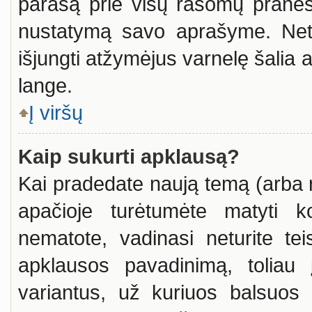
parašą prie visų rašomų praneši
nustatymą savo aprašyme. Net 
išjungti atžymėjus varnelę šali
lange.
Į viršų
Kaip sukurti apklausą?
Kai pradedate naują temą (arba 
apačioje turėtumėte matyti k
nematote, vadinasi neturite tei
apklausos pavadinimą, toliau
variantus, už kuriuos balsuos