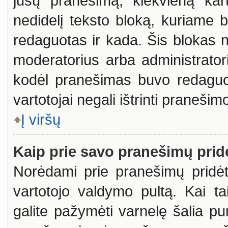
jūsų pranešimą, kiekvieną kar
nedidelį teksto bloką, kuriame
redaguotas ir kada. Šis blokas
moderatorius arba administratoriu
kodėl pranešimas buvo redaguota
vartotojai negali ištrinti pranešimo
Į viršų
Kaip prie savo pranešimų prid
Norėdami prie pranešimų pridėti 
vartotojo valdymo pultą. Kai t
galite pažymėti varnelę šalia p