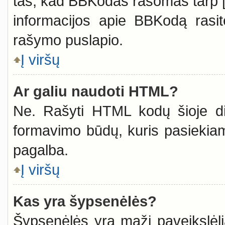
tas, kad BBKodas rašomas tarp [ i
informacijos apie BBKodą rasi
rašymo puslapio.
Į viršų
Ar galiu naudoti HTML?
Ne. Rašyti HTML kodų šioje dis
formavimo būdų, kuris pasieki
pagalba.
Į viršų
Kas yra šypsenėlės?
Šypsenėlės yra maži paveikslėl